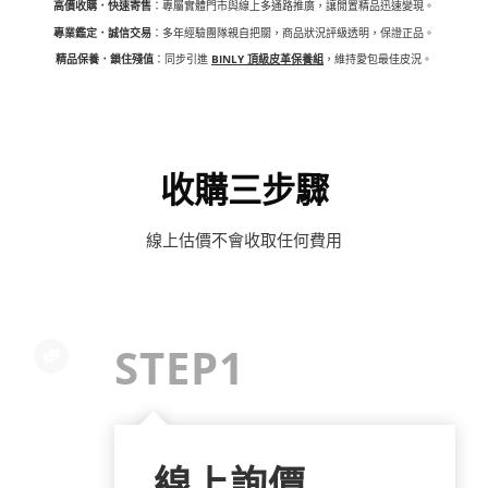
高價收購．快速寄售
：專屬實體門市與線上多通路推廣，讓閒置精品迅速變現。
專業鑑定．誠信交易
：多年經驗團隊親自把關，商品狀況評級透明，保證正品。
精品保養．鎖住殘值
：同步引進
BINLY 頂級皮革保養組
，維持愛包最佳皮況。
收購三步驟
線上估價不會收取任何費用
STEP1
線上詢價