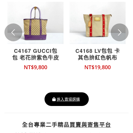
下一頁
C4167 GUCCI包
C4168 LV包包 卡
包 老花拚紫色牛皮
其色拚紅色帆布
托特包282327 (桃
ANTIGUAMM
NT$
9,800
NT$
19,800
園店)
M40035 (桃園店)
進入賣場選購
全台專業二手精品
買賣與寄售平台