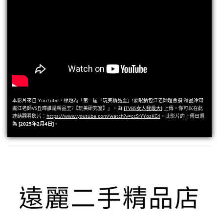
本影片來自 YouTube，標題為「第一屆「玩美精品盃」!蒙眼猜包江老師超會摸!精品冷知
識江老師VS丘曄誰是精品王?【玩美研究室】」，由
[
TVBS女人我最大
]
上傳。你可以在此
連結觀看影片：
https://www.youtube.com/watch?v=ccSrYYozKC4
。此影片的上傳日期
為
[2025年2月4日]
。